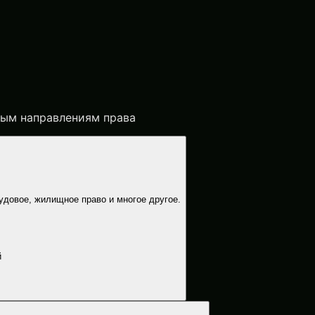
вым направлениям права
удовое, жилищное право и многое другое.
й