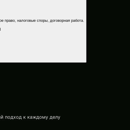
 право, налоговые споры, договорная работа.
П
й подход к каждому делу